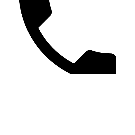
Este site utiliza cookies para funcionar e para medir desempenho e
melhorar sua experiência. Ao continuar navegando, você concorda
com o uso de cookies, tratados conforme a
LGPD
.
Entendi