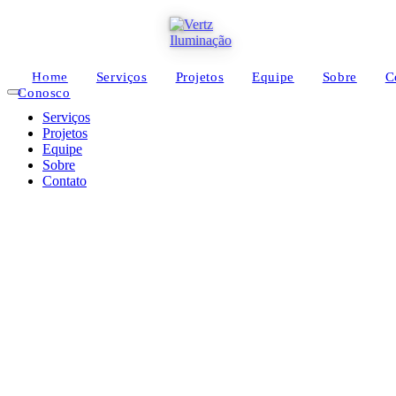
Home
Serviços
Projetos
Equipe
Sobre
C
Conosco
Serviços
Projetos
Equipe
Sobre
Contato