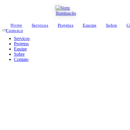
Home
Serviços
Projetos
Equipe
Sobre
C
Conosco
Serviços
Projetos
Equipe
Sobre
Contato